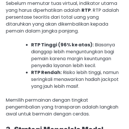
Sebelum memutar tuas virtual, indikator utama
yang harus diperhatikan adalah
RTP
. RTP adalah
persentase teoritis dari total uang yang
ditaruhkan yang akan dikembalikan kepada
pemain dalam jangka panjang.
RTP Tinggi (96% ke atas):
Biasanya
dianggap lebih menguntungkan bagi
pemain karena margin keuntungan
penyedia layanan lebih kecil.
RTP Rendah:
Risiko lebih tinggi, namun
seringkali menawarkan hadiah jackpot
yang jauh lebih masif.
Memilih permainan dengan tingkat
pengembalian yang transparan adalah langkah
awal untuk bermain dengan cerdas.