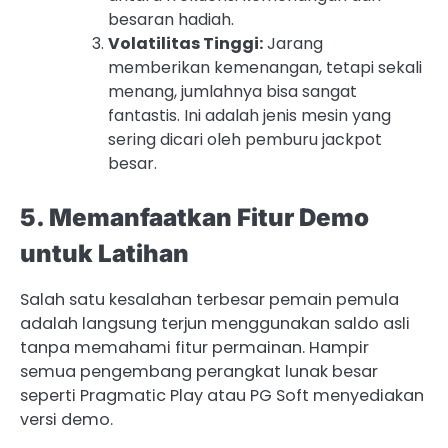
besaran hadiah.
Volatilitas Tinggi:
Jarang
memberikan kemenangan, tetapi sekali
menang, jumlahnya bisa sangat
fantastis. Ini adalah jenis mesin yang
sering dicari oleh pemburu jackpot
besar.
5. Memanfaatkan Fitur Demo
untuk Latihan
Salah satu kesalahan terbesar pemain pemula
adalah langsung terjun menggunakan saldo asli
tanpa memahami fitur permainan. Hampir
semua pengembang perangkat lunak besar
seperti Pragmatic Play atau PG Soft menyediakan
versi demo.