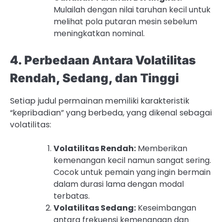
Mulailah dengan nilai taruhan kecil untuk
melihat pola putaran mesin sebelum
meningkatkan nominal.
4. Perbedaan Antara Volatilitas
Rendah, Sedang, dan Tinggi
Setiap judul permainan memiliki karakteristik
“kepribadian” yang berbeda, yang dikenal sebagai
volatilitas:
Volatilitas Rendah:
Memberikan
kemenangan kecil namun sangat sering.
Cocok untuk pemain yang ingin bermain
dalam durasi lama dengan modal
terbatas.
Volatilitas Sedang:
Keseimbangan
antara frekuensi kemenangan dan