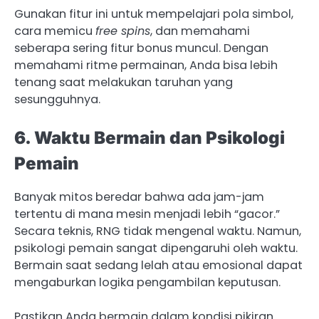
Gunakan fitur ini untuk mempelajari pola simbol,
cara memicu
free spins
, dan memahami
seberapa sering fitur bonus muncul. Dengan
memahami ritme permainan, Anda bisa lebih
tenang saat melakukan taruhan yang
sesungguhnya.
6. Waktu Bermain dan Psikologi
Pemain
Banyak mitos beredar bahwa ada jam-jam
tertentu di mana mesin menjadi lebih “gacor.”
Secara teknis, RNG tidak mengenal waktu. Namun,
psikologi pemain sangat dipengaruhi oleh waktu.
Bermain saat sedang lelah atau emosional dapat
mengaburkan logika pengambilan keputusan.
Pastikan Anda bermain dalam kondisi pikiran