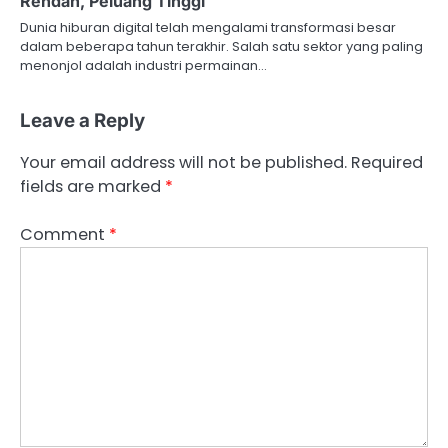
Rendah, Peluang Tinggi
Dunia hiburan digital telah mengalami transformasi besar
dalam beberapa tahun terakhir. Salah satu sektor yang paling
menonjol adalah industri permainan…
Leave a Reply
Your email address will not be published.
Required
fields are marked
*
Comment
*